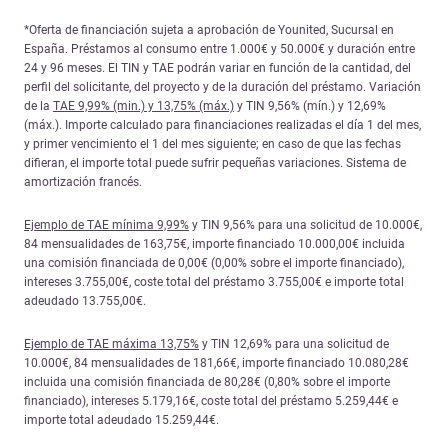
*Oferta de financiación sujeta a aprobación de Younited, Sucursal en
España. Préstamos al consumo entre 1.000€ y 50.000€ y duración entre
24 y 96 meses. El TIN y TAE podrán variar en función de la cantidad, del
perfil del solicitante, del proyecto y de la duración del préstamo. Variación
de la
TAE 9,99% (min.) y 13,75% (máx.)
y TIN 9,56% (mín.) y 12,69%
(máx.). Importe calculado para financiaciones realizadas el día 1 del mes,
y primer vencimiento el 1 del mes siguiente; en caso de que las fechas
difieran, el importe total puede sufrir pequeñas variaciones. Sistema de
amortización francés.
Ejemplo de TAE mínima 9,99%
y TIN 9,56% para una solicitud de 10.000€,
84 mensualidades de 163,75€, importe financiado 10.000,00€ incluida
una comisión financiada de 0,00€ (0,00% sobre el importe financiado),
intereses 3.755,00€, coste total del préstamo 3.755,00€ e importe total
adeudado 13.755,00€.
Ejemplo de TAE máxima 13,75%
y TIN 12,69% para una solicitud de
10.000€, 84 mensualidades de 181,66€, importe financiado 10.080,28€
incluida una comisión financiada de 80,28€ (0,80% sobre el importe
financiado), intereses 5.179,16€, coste total del préstamo 5.259,44€ e
importe total adeudado 15.259,44€.