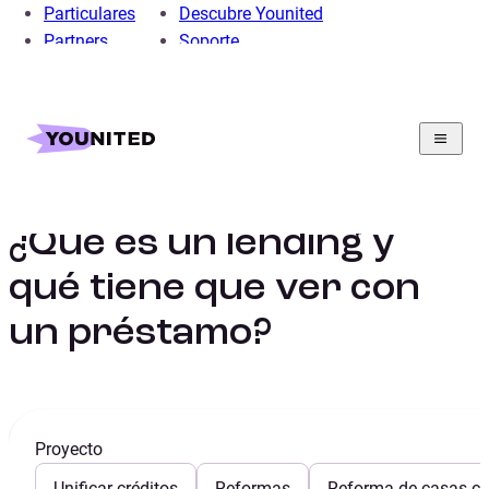
Particulares
Descubre Younited
Partners
Soporte
Home
Préstamo Personal
Préstamo Liquidez
Guía de préstamos para obtener liquidez
¿Qué es un lending y qué tiene que ver con un préstamo?
¿Qué es un lending y
qué tiene que ver con
un préstamo?
Proyecto
Unificar créditos
Reformas
Reforma de casas con