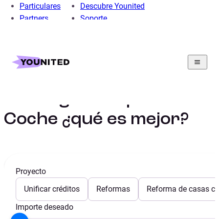
Particulares
Descubre Younited
Partners
Soporte
Home
Préstamo Personal
Préstamo Coche
Guia
Renting o Compra de Coche ¿qué es mejor?
Renting o Compra de
Coche ¿qué es mejor?
Proyecto
Unificar créditos
Reformas
Reforma de casas con
Importe deseado