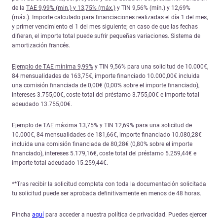
de la
TAE 9,99% (min.) y 13,75% (máx.)
y TIN 9,56% (mín.) y 12,69%
(máx.). Importe calculado para financiaciones realizadas el día 1 del mes,
y primer vencimiento el 1 del mes siguiente; en caso de que las fechas
difieran, el importe total puede sufrir pequeñas variaciones. Sistema de
amortización francés.
Ejemplo de TAE mínima 9,99%
y TIN 9,56% para una solicitud de 10.000€,
84 mensualidades de 163,75€, importe financiado 10.000,00€ incluida
una comisión financiada de 0,00€ (0,00% sobre el importe financiado),
intereses 3.755,00€, coste total del préstamo 3.755,00€ e importe total
adeudado 13.755,00€.
Ejemplo de TAE máxima 13,75%
y TIN 12,69% para una solicitud de
10.000€, 84 mensualidades de 181,66€, importe financiado 10.080,28€
incluida una comisión financiada de 80,28€ (0,80% sobre el importe
financiado), intereses 5.179,16€, coste total del préstamo 5.259,44€ e
importe total adeudado 15.259,44€.
**Tras recibir la solicitud completa con toda la documentación solicitada
tu solicitud puede ser aprobada definitivamente en menos de 48 horas.
Pincha
aquí
para acceder a nuestra política de privacidad. Puedes ejercer