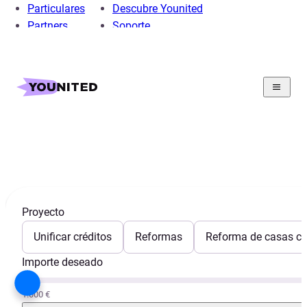
Particulares
Descubre Younited
Partners
Soporte
Home
Préstamo Personal
Préstamo Coche
Proyectos
Financiar quad
Financiar Quad
Proyecto
Unificar créditos
Reformas
Reforma de casas con
Importe deseado
1.000 €