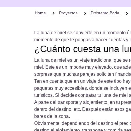
Home
Proyectos
Préstamo Boda
La luna de miel se convierte en un momento úni
momento de que te pongas a hacer cuentas y mire
¿Cuánto cuesta una lu
La luna de miel es un viaje tradicional que se 
miel. Este es un importe muy elevado, que ade
sorpresa que muchas parejas soliciten financia
Ten en cuenta que en un viaje de este tipo hay 
muy accesibles, donde se incluyen el precio del
decides contratar tu luna de miel a través de u
A parte del transporte y alojamiento, en tu pre
dentro del destino, etc. Después están esos ga
de la zona.
Obviamente, dependiendo del destino el precio
el alojamiento, transporte y comida sean muy b