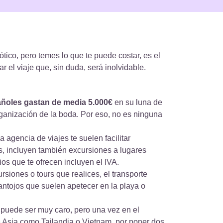
co, pero temes lo que te puede costar, es el
el viaje que, sin duda, será inolvidable.
oles gastan de media 5.000€
en su luna de
ización de la boda. Por eso, no es ninguna
agencia de viajes te suelen facilitar paquetes
también excursiones a lugares turísticos. Si
cen incluyen el IVA.
siones o tours que realices, el transporte
ntojos que suelen apetecer en la playa o bares
uede ser muy caro, pero una vez en el destino
omo Tailandia o Vietnam, por poner dos