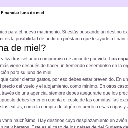
Financiar luna de miel
co para el nuevo matrimonio. Si estás buscando un destino exóti
s la posibilidad de pedir un préstamo que te ayude a financiar 
na de miel?
realiza tras sellar un compromiso de amor de por vida.
Los españ
más viene después de hacer un tremendo desembolso en la organ
ción para su luna de miel.
que cubrir ciertos gastos, por eso debes estar prevenido. En una 
 vuelo y el alojamiento, como mínimo. En otros casos, incluyen 
na agencia, siempre debes asegurarte que los precios que te ofre
supuesto debes tener en cuenta el coste de las comidas, las excur
stos extras, como la compra de algún recuerdo o esas copas y a
 varia muchísimo. Hay destinos cuyo desplazamiento en avión p
aratos. Este es el caso de los países de del Sudeste de Asia c