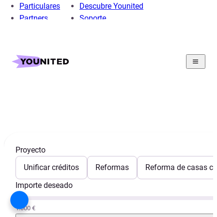
Particulares
Descubre Younited
Partners
Soporte
Home
Préstamo Personal
Préstamo Viaje
Guia
Vacaciones en Crucero | Younited Credit
Vacaciones en crucero
Proyecto
Unificar créditos
Reformas
Reforma de casas con
Importe deseado
1.000 €