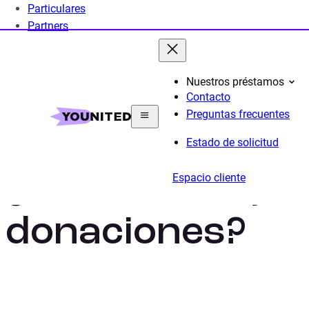
Particulares
Partners
Nuestros préstamos
Contacto
Home
Educacion Financiera: entender el presupuest
Preguntas frecuentes
Estado de solicitud
¿Qué es el impu
Espacio cliente
donaciones?