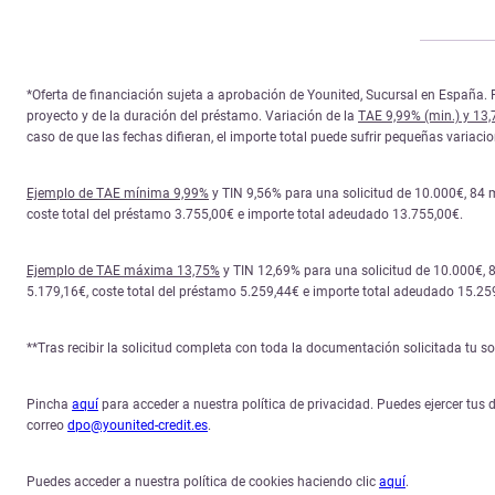
*Oferta de financiación sujeta a aprobación de Younited, Sucursal en España. P
proyecto y de la duración del préstamo. Variación de la
TAE 9,99% (min.) y 13
caso de que las fechas difieran, el importe total puede sufrir pequeñas variac
Ejemplo de TAE mínima 9,99%
y TIN 9,56% para una solicitud de 10.000€, 84 
coste total del préstamo 3.755,00€ e importe total adeudado 13.755,00€.
Ejemplo de TAE máxima 13,75%
y TIN 12,69% para una solicitud de 10.000€, 
5.179,16€, coste total del préstamo 5.259,44€ e importe total adeudado 15.25
**Tras recibir la solicitud completa con toda la documentación solicitada tu 
Pincha
aquí
para acceder a nuestra política de privacidad. Puedes ejercer tus d
correo
dpo@younited-credit.es
.
Puedes acceder a nuestra política de cookies haciendo clic
aquí
.