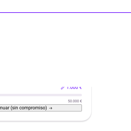
esto de donaciones?
Reformas
Reforma de casas con eficiencia energética
1.000 €
50.000 €
inuar
(sin compromiso)