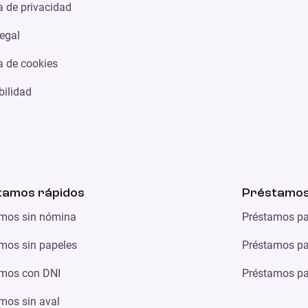
ca de privacidad
legal
ca de cookies
bilidad
tamos rápidos
Préstamos
mos sin nómina
Préstamos pa
mos sin papeles
Préstamos par
mos con DNI
Préstamos par
mos sin aval