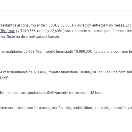
réstamos al consumo entre 1.000€ y 50.000€ y duración entre 24 y 96 meses. El TIN y
,75% (máx.)
y TIN 9,56% (mín.) y 12,69% (máx.). Importe calculado para financiacione
iones. Sistema de amortización francés.
mensualidades de 163,75€, importe financiado 10.000,00€ incluida una comisión fina
84 mensualidades de 181,66€, importe financiado 10.080,28€ incluida una comisión 
9,44€.
solicitud puede ser aprobada definitivamente en menos de 48 horas.
erechos de información, acceso, rectificación, portabilidad, supresión, limitación y