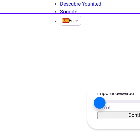
Descubre Younited
Soporte
Es
o y el crédito
Finanzas Personales
Guia
¿Qué es el impu
Proyecto
esto de
Unificar créditos
Importe deseado
1.000 €
Cont